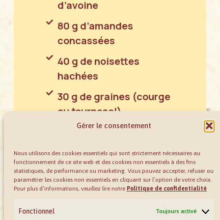
d’avoine
80 g d’amandes
concassées
40 g de noisettes
hachées
30 g de graines (courge
ou tournesol)
Gérer le consentement
3 c. à soupe de Énergie*
2 c. à soupe d’huile de
Nous utilisons des cookies essentiels qui sont strictement nécessaires au
fonctionnement de ce site web et des cookies non essentiels à des fins
coco
statistiques, de performance ou marketing. Vous pouvez accepter, refuser ou
paramétrer les cookies non essentiels en cliquant sur l’option de votre choix.
1 pincée de sel
Pour plus d’informations, veuillez lire notre
Politique de confidentialité
4 yaourts nature ou
Fonctionnel
Toujours activé