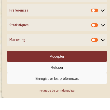
fromage blanc
Préférences
Fruits frais de saison
(fruits rouges, poire,
Statistiques
banane…)
Marketing
Infos rapides
Accepter
Temps :
10 min de préparation + 20 min de
cuisson
Refuser
Difficulté :
Facile
Enregistrer les préférences
Portions :
4 personnes
Produit conseillé :
Énergie* Lune de Miel®
Politique de confidentialité
Étapes
Préchauffez le four à 170 °C.